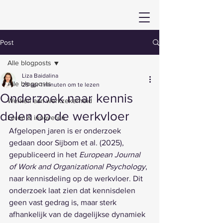
Post
Alle blogposts
Liza Baidalina
Alle blogposts
29 apr
1 minuten om te lezen
Onderzoek naar kennis
Werken aan werkzekerheid
delen op de werkvloer
Leren & innoveren
Afgelopen jaren is er onderzoek 
gedaan door Sijbom et al. (2025), 
gepubliceerd in het 
European Journal 
of Work and Organizational Psychology
, 
naar kennisdeling op de werkvloer. Dit 
onderzoek laat zien dat kennisdelen 
geen vast gedrag is, maar sterk 
afhankelijk van de dagelijkse dynamiek 