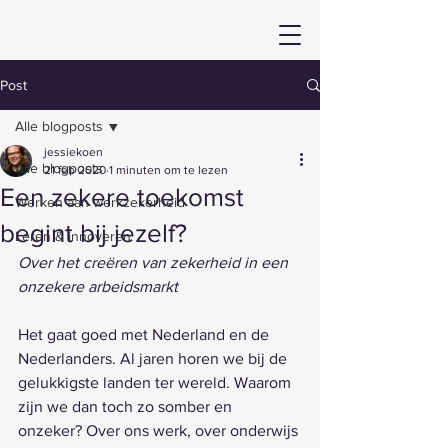
Post
Alle blogposts
jessiekoen
Alle blogposts
21 feb 2020
1 minuten om te lezen
Een zekere toekomst
Werken aan werkzekerheid
begint bij jezelf?
Leren & innoveren
Over het creëren van zekerheid in een 
onzekere arbeidsmarkt
Het gaat goed met Nederland en de 
Nederlanders. Al jaren horen we bij de 
gelukkigste landen ter wereld. Waarom 
zijn we dan toch zo somber en 
onzeker? Over ons werk, over onderwijs 