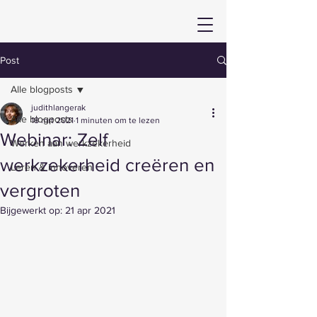
Post
Alle blogposts
judithlangerak
Alle blogposts
18 mrt 2021
1 minuten om te lezen
Webinar: Zelf
Werken aan werkzekerheid
werkzekerheid creëren en
Leren & innoveren
vergroten
Bijgewerkt op:
21 apr 2021